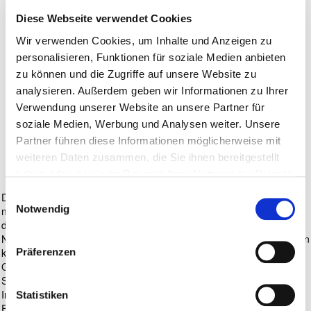
Zu seinem 40 jährigen
Diese Webseite verwendet Cookies
Direktvertriebsjubiläum ist
Wir verwenden Cookies, um Inhalte und Anzeigen zu
personalisieren, Funktionen für soziale Medien anbieten
jetzt
sein Buch
zu können und die Zugriffe auf unsere Website zu
"Halbtags arbeiten und
analysieren. Außerdem geben wir Informationen zu Ihrer
Verwendung unserer Website an unsere Partner für
trotzdem Millionär"
soziale Medien, Werbung und Analysen weiter. Unsere
Partner führen diese Informationen möglicherweise mit
erhältlich!!!
weiteren Daten zusammen, die Sie ihnen bereitgestellt
haben oder die sie im Rahmen Ihrer Nutzung der Dienste
gesammelt haben.
Einwilligungsauswahl
Die Autobiografie von Günter Brandl, die ihresgleichen sucht, ist nicht
Notwendig
nur eine einzigartige Erfolgsgeschichte; sie erzählt von einem Leben
der besonderen Art. Sein Werdegang ist geprägt von Erfolgen,
Niederlagen und Herausforderungen, die ihn auch beinahe das Leben
Präferenzen
kostete.
Günter Brandl gehörte bereits mit 20 Jahren zu den
Spitzenverdienern in seiner Branche.
In seinen 40 Jahren als Unternehmer baute er trotz schwerster
Statistiken
Erkrankungen – wie einer Autoimmunerkrankung, gefolgt von fünf