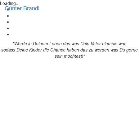
Loading...
Günter Brandl
Toggl
navig
"Werde in Deinem Leben das was Dein Vater niemals war,
sodass Deine Kinder die Chance haben das zu werden was Du gerne
sein möchtest!"
Herzlich
Willkommen
auf meiner Seite. Hier haben Sie die Möglichkeit mich etwas näher
kennenzulernen. Was mein Beweggrund war bereits mit 19 Jahren ein
vorprogrammiertes Leben abzugeben, um dann im Direktvertrieb
selbstständig tätig zu werden. Heute, nach 40 Jahren erfolgreicher
Tätigkeit im Direktvertrieb kann ich Ihnen in allen Bereichen ein
enormes Know-How für Ihren Erfolg bieten.