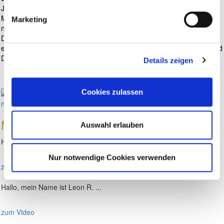
Jahren Dialyse und Nierentransplantation – drei Unternehmen mit
Millionenumsätzen auf und erfand nebenbei das Network-Marketing
Marketing
neu.
Dieses Buch ist aus der Praxis für die Praxis und schildert auf
eindrucksvolle Weise, wie der Weg zum Erfolg durch Konsequenz und
Disziplin gegangen wurde.
Details zeigen
Cookies zulassen
Meinungen
zum Buch
Auswahl erlauben
Hallo, mein Name ist Mario W. ...
Nur notwendige Cookies verwenden
zum Video
Hallo, mein Name ist Leon R. ...
zum Video